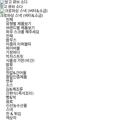
망고 큐브 소다
크로와상 스낵 (버터&소금)
전체
유형별 제품보기
브랜드별 제품보기
좌우 스크롤 해주세요
전체
밥무스
아줌마 리퍼블릭
파이버불
기장바다
먹자스트릿
식물성 기반(비건)
밥류
김치
젓갈&건어물
할랄인증제품
면류
소스
김&해조류
간편식(즉석조리)
빵&떡
음료
신선농수산물
스낵
전 & 튀김
액상차