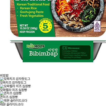
비빔밥
모짜치즈 감자핫도그
모짜렐라 치즈 십원빵
콘치즈 십원빵
레몬 슬라이드소다