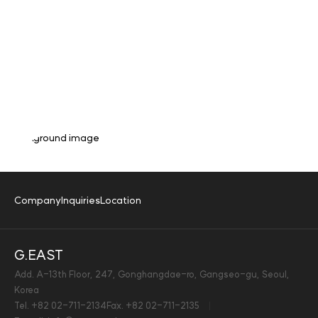
Company
Inquiries
Location
From Frozen to Ambient - One Partner for All Your Needs.
G.EAST
View more
Add. A-13th Floor, 247, Gonghangdae-ro, Gangseo-gu, Seoul,
Korea
Tel.
+82 02-711-2134
Fax.
+82 02-711-2135